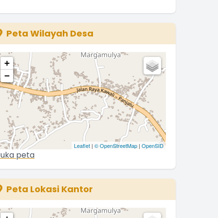
Peta Wilayah Desa
+
−
Leaflet
|
© OpenStreetMap
|
OpenSID
uka peta
Peta Lokasi Kantor