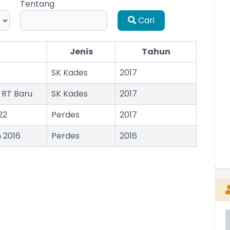
Tentang
Cari
B
T
T
Jenis
Tahun
SK Kades
2017
 RT Baru
SK Kades
2017
22
Perdes
2017
 2016
Perdes
2016
E