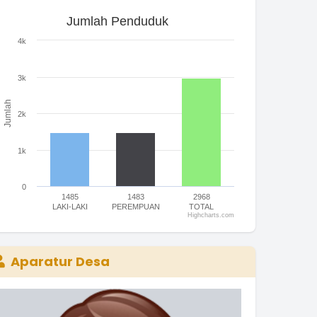
Jumlah Penduduk
Jumlah Penduduk
ar chart with 3 bars.
4k
he chart has 1 X axis displaying categories.
he chart has 1 Y axis displaying Jumlah. Range: 0 to 4000.
3k
Jumlah
2k
1k
0
1485
1483
2968
LAKI-LAKI
PEREMPUAN
TOTAL
Highcharts.com
nd of interactive chart.
Aparatur Desa