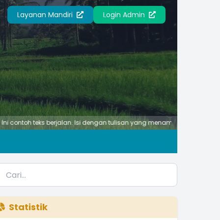
Layanan Mandiri
Login Admin
toh teks berjalan. Isi dengan tulisan yang menampilkan suatu ciri atau 
Statistik