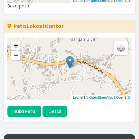
Leaflet
|
© OpenStreetMap
|
OpenSID
Buka peta
Peta Lokasi Kantor
+
−
Leaflet
|
© OpenStreetMap
|
OpenSID
Buka Peta
Detail