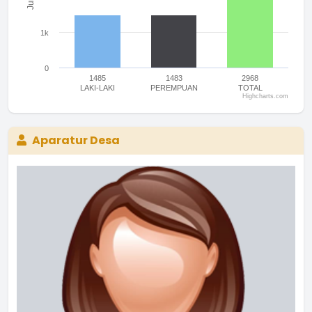
1k
0
1485
1483
2968
LAKI-LAKI
PEREMPUAN
TOTAL
Highcharts.com
End of interactive chart.
Aparatur Desa