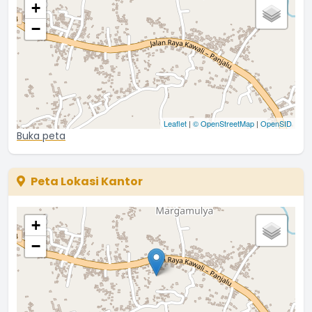
+
−
Leaflet
|
© OpenStreetMap
|
OpenSID
Buka peta
Peta Lokasi Kantor
+
−