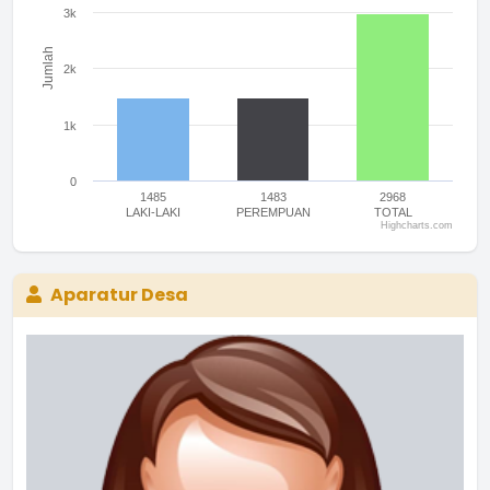
3k
Jumlah
2k
1k
0
1485
1483
2968
LAKI-LAKI
PEREMPUAN
TOTAL
Highcharts.com
End of interactive chart.
Aparatur Desa