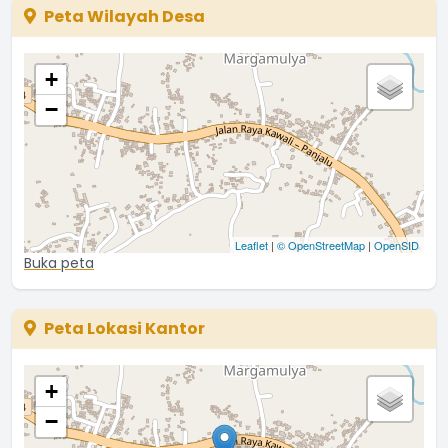
Peta Wilayah Desa
+
−
Leaflet
|
© OpenStreetMap
|
OpenSID
Buka peta
Peta Lokasi Kantor
+
−