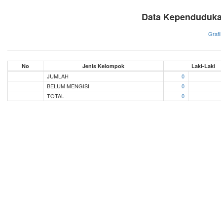
Data Kependuduka
Grafi
No
Jenis Kelompok
Laki-Laki
JUMLAH
0
BELUM MENGISI
0
TOTAL
0