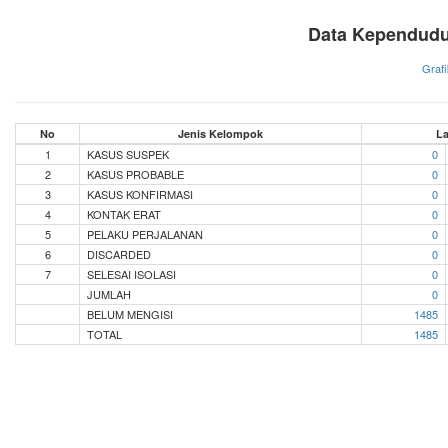
Data Kependudu
Grafi
No
Jenis Kelompok
La
1
KASUS SUSPEK
0
2
KASUS PROBABLE
0
3
KASUS KONFIRMASI
0
4
KONTAK ERAT
0
5
PELAKU PERJALANAN
0
6
DISCARDED
0
7
SELESAI ISOLASI
0
JUMLAH
0
BELUM MENGISI
1485
TOTAL
1485