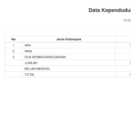
Data Kependudu
Grafi
No
Jenis Kelompok
1
WNI
1
2
WNA
3
DUA KEWARGANEGARAAN
JUMLAH
1
BELUM MENGISI
TOTAL
1