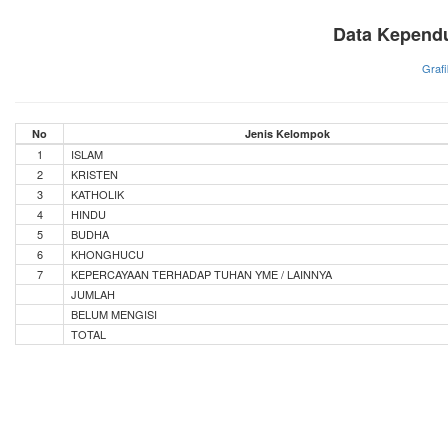
Data Kepend
Grafi
No
Jenis Kelompok
1
ISLAM
2
KRISTEN
3
KATHOLIK
4
HINDU
5
BUDHA
6
KHONGHUCU
7
KEPERCAYAAN TERHADAP TUHAN YME / LAINNYA
JUMLAH
BELUM MENGISI
TOTAL