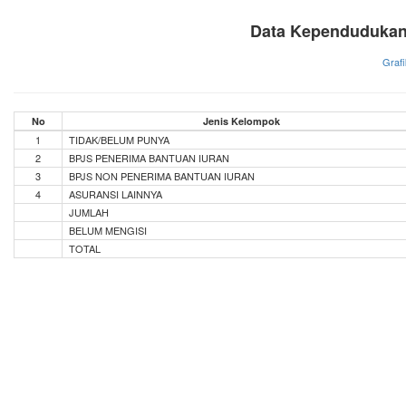
Data Kependudukan
Grafi
No
Jenis Kelompok
1
TIDAK/BELUM PUNYA
2
BPJS PENERIMA BANTUAN IURAN
3
BPJS NON PENERIMA BANTUAN IURAN
4
ASURANSI LAINNYA
JUMLAH
BELUM MENGISI
TOTAL