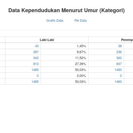
Data Kependudukan Menurut Umur (Kategori)
Grafik Data
Pie Data
Laki-Laki
Peremp
43
1,45%
38
287
9,67%
236
342
11,52%
362
813
27,39%
847
1485
50,03%
1483
0
0,00%
0
1485
50,03%
1483