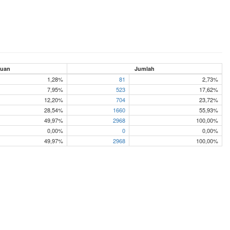
uan
Jumlah
1,28%
81
2,73%
7,95%
523
17,62%
12,20%
704
23,72%
28,54%
1660
55,93%
49,97%
2968
100,00%
0,00%
0
0,00%
49,97%
2968
100,00%