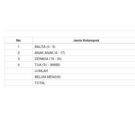
No
Jenis Kelompok
1
BALITA (0 - 5)
2
ANAK-ANAK (6 - 17)
3
DEWASA (18 - 30)
4
TUA (31 - 99999)
JUMLAH
BELUM MENGISI
TOTAL