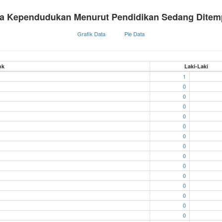
a Kependudukan Menurut Pendidikan Sedang Dite
Grafik Data
Pie Data
ok
Laki-Laki
1
0
0
0
0
0
0
0
0
0
0
0
0
0
0