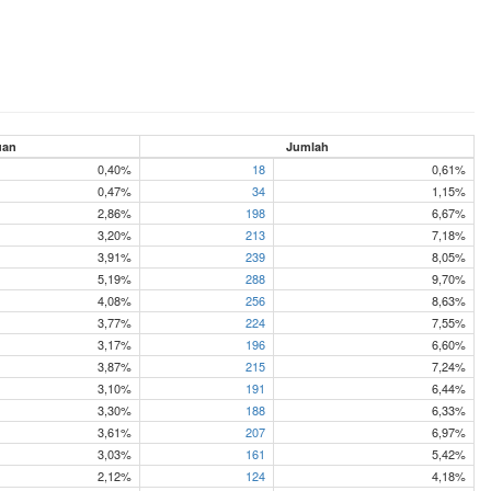
uan
Jumlah
0,40%
18
0,61%
0,47%
34
1,15%
2,86%
198
6,67%
3,20%
213
7,18%
3,91%
239
8,05%
5,19%
288
9,70%
4,08%
256
8,63%
3,77%
224
7,55%
3,17%
196
6,60%
3,87%
215
7,24%
3,10%
191
6,44%
3,30%
188
6,33%
3,61%
207
6,97%
3,03%
161
5,42%
2,12%
124
4,18%