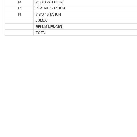
16
70 S/D 74 TAHUN
17
DI ATAS 75 TAHUN
18
7 S/D 16 TAHUN
JUMLAH
BELUM MENGISI
TOTAL