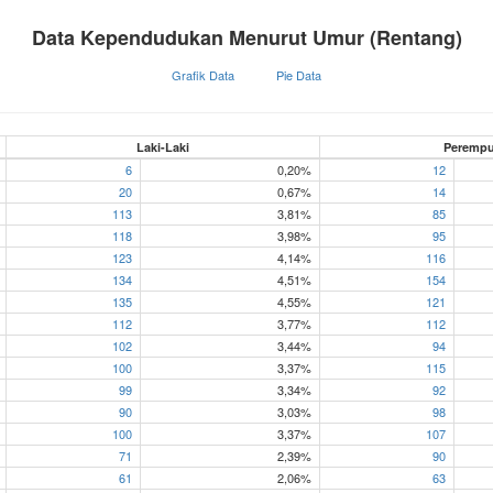
Data Kependudukan Menurut Umur (Rentang)
Grafik Data
Pie Data
Laki-Laki
Peremp
6
0,20%
12
20
0,67%
14
113
3,81%
85
118
3,98%
95
123
4,14%
116
134
4,51%
154
135
4,55%
121
112
3,77%
112
102
3,44%
94
100
3,37%
115
99
3,34%
92
90
3,03%
98
100
3,37%
107
71
2,39%
90
61
2,06%
63