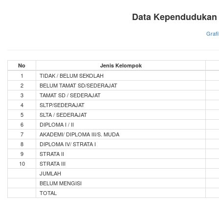
Data Kependudukan 
Grafi
No
Jenis Kelompok
1
TIDAK / BELUM SEKOLAH
2
BELUM TAMAT SD/SEDERAJAT
3
TAMAT SD / SEDERAJAT
4
SLTP/SEDERAJAT
5
SLTA / SEDERAJAT
6
DIPLOMA I / II
7
AKADEMI/ DIPLOMA III/S. MUDA
8
DIPLOMA IV/ STRATA I
9
STRATA II
10
STRATA III
JUMLAH
BELUM MENGISI
TOTAL