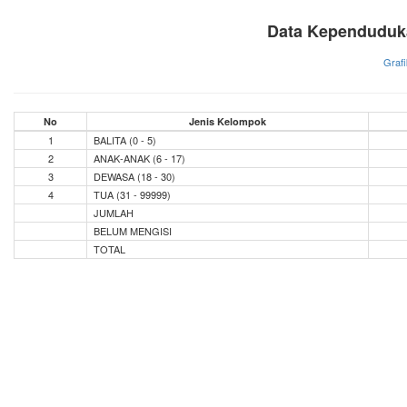
Data Kependuduka
Grafi
No
Jenis Kelompok
1
BALITA (0 - 5)
2
ANAK-ANAK (6 - 17)
3
DEWASA (18 - 30)
4
TUA (31 - 99999)
JUMLAH
BELUM MENGISI
TOTAL