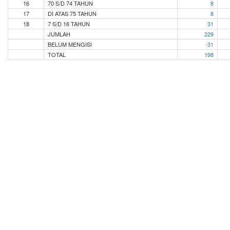
16
70 S/D 74 TAHUN
8
17
DI ATAS 75 TAHUN
8
18
7 S/D 16 TAHUN
31
JUMLAH
229
BELUM MENGISI
-31
TOTAL
198