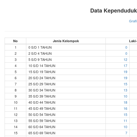
Data Kependuduk
Grafi
No
Jenis Kelompok
Laki
1
0 S/D 1 TAHUN
0
2
2 S/D 4 TAHUN
0
3
5 S/D 9 TAHUN
12
4
10 S/D 14 TAHUN
17
5
15 S/D 19 TAHUN
19
6
20 S/D 24 TAHUN
19
7
25 S/D 29 TAHUN
15
8
30 S/D 34 TAHUN
13
9
35 S/D 39 TAHUN
10
10
40 S/D 44 TAHUN
18
11
45 S/D 49 TAHUN
16
12
50 S/D 54 TAHUN
15
13
55 S/D 59 TAHUN
11
14
60 S/D 64 TAHUN
10
15
65 S/D 69 TAHUN
7