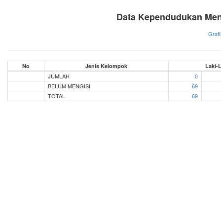
Data Kependudukan Men
Grafi
No
Jenis Kelompok
Laki-L
JUMLAH
0
BELUM MENGISI
69
TOTAL
69