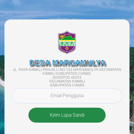
DESA MARGAMULYA
JL. RAYA KAWALI-PANJALU NO.123 MARGAMULYA KECAMATAN
KAWALI KABUPATEN CIAMIS.
KODEPOS 46253
KECAMATAN KAWALI
KABUPATEN CIAMIS
Kirim Lupa Sandi