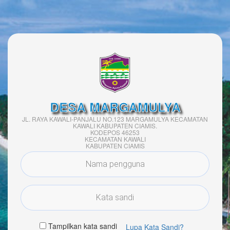
DESA MARGAMULYA
JL. RAYA KAWALI-PANJALU NO.123 MARGAMULYA KECAMATAN
KAWALI KABUPATEN CIAMIS.
KODEPOS 46253
KECAMATAN KAWALI
KABUPATEN CIAMIS
Tampilkan kata sandi
Lupa Kata Sandi?