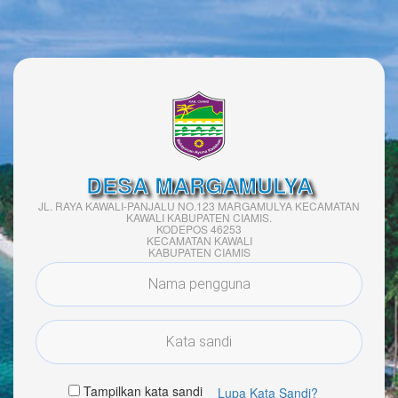
DESA MARGAMULYA
JL. RAYA KAWALI-PANJALU NO.123 MARGAMULYA KECAMATAN
KAWALI KABUPATEN CIAMIS.
KODEPOS 46253
KECAMATAN KAWALI
KABUPATEN CIAMIS
Tampilkan kata sandi
Lupa Kata Sandi?