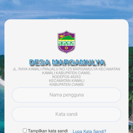
DESA MARGAMULYA
JL. RAYA KAWALI-PANJALU NO.123 MARGAMULYA KECAMATAN
KAWALI KABUPATEN CIAMIS.
KODEPOS 46253
KECAMATAN KAWALI
KABUPATEN CIAMIS
Tampilkan kata sandi
Lupa Kata Sandi?