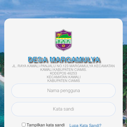
DESA MARGAMULYA
JL. RAYA KAWALI-PANJALU NO.123 MARGAMULYA KECAMATAN
KAWALI KABUPATEN CIAMIS.
KODEPOS 46253
KECAMATAN KAWALI
KABUPATEN CIAMIS
Tampilkan kata sandi
Lupa Kata Sandi?