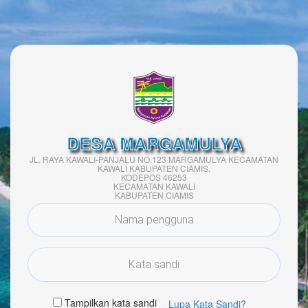
DESA MARGAMULYA
JL. RAYA KAWALI-PANJALU NO.123 MARGAMULYA KECAMATAN
KAWALI KABUPATEN CIAMIS.
KODEPOS 46253
KECAMATAN KAWALI
KABUPATEN CIAMIS
Tampilkan kata sandi
Lupa Kata Sandi?