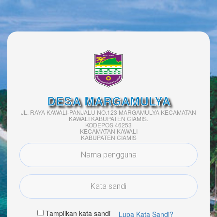
DESA MARGAMULYA
JL. RAYA KAWALI-PANJALU NO.123 MARGAMULYA KECAMATAN
KAWALI KABUPATEN CIAMIS.
KODEPOS 46253
KECAMATAN KAWALI
KABUPATEN CIAMIS
Tampilkan kata sandi
Lupa Kata Sandi?