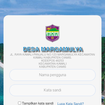
DESA MARGAMULYA
JL. RAYA KAWALI-PANJALU NO.123 MARGAMULYA KECAMATAN
KAWALI KABUPATEN CIAMIS.
KODEPOS 46253
KECAMATAN KAWALI
KABUPATEN CIAMIS
Tampilkan kata sandi
Lupa Kata Sandi?