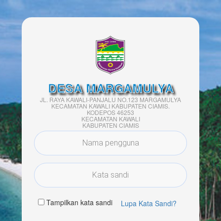
DESA MARGAMULYA
JL. RAYA KAWALI-PANJALU NO.123 MARGAMULYA
KECAMATAN KAWALI KABUPATEN CIAMIS.
KODEPOS 46253
KECAMATAN KAWALI
KABUPATEN CIAMIS
Tampilkan kata sandi
Lupa Kata Sandi?