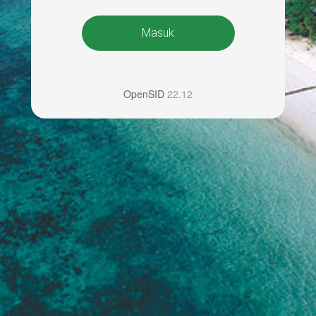
Masuk
OpenSID
22.12