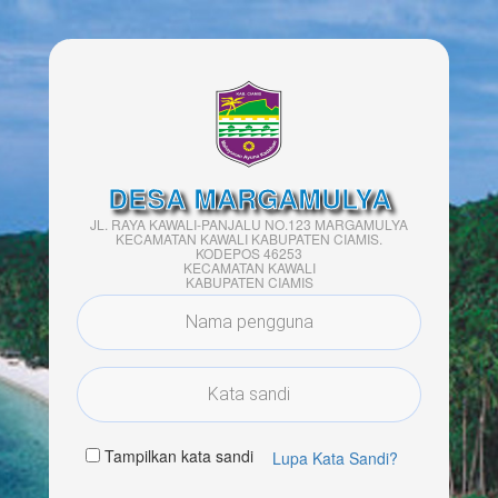
DESA MARGAMULYA
JL. RAYA KAWALI-PANJALU NO.123 MARGAMULYA
KECAMATAN KAWALI KABUPATEN CIAMIS.
KODEPOS 46253
KECAMATAN KAWALI
KABUPATEN CIAMIS
Tampilkan kata sandi
Lupa Kata Sandi?