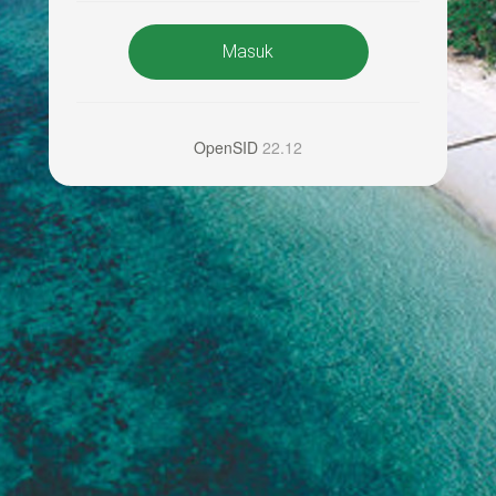
Masuk
OpenSID
22.12